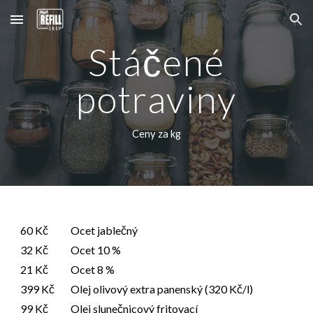
Skip to main content
Skip to navigation
Stáčené
potraviny
Ceny za kg
60 Kč
Ocet jablečný
32 Kč
Ocet 10 %
21 Kč
Ocet 8 %
399 Kč
Olej olivový extra panenský (
320 Kč/l)
99 Kč
Olej slunečnicový fritovací