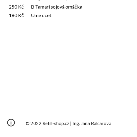
250 Kč
B Tamari sojová omáčka
180 Kč
Ume ocet
© 2022 Refill-shop.cz | Ing. Jana Balcarová